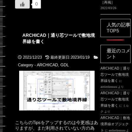
［再掲］
0
2022/03/26
人気の記事
TOP5
ARCHICAD｜通り芯ツールで敷地境
界線を書く
最近のコメ
ント
2021/12/23
最終更新日:2023/01/19
ARCHICAD
GDL
Category -
,
ARCHICAD｜通り
芯ツールで敷地境
界線を書く
に
atelierikemura
より
ARCHICAD｜通り
芯ツールで敷地境
界線を書く
に
ミル
ク
より
ARCHICAD｜敷地
こちらのTipsをアップするのは今更感はあ
境界線オブジェク
りますが、まだ利用されていない方の為
ト
に
atelierikemura
よ