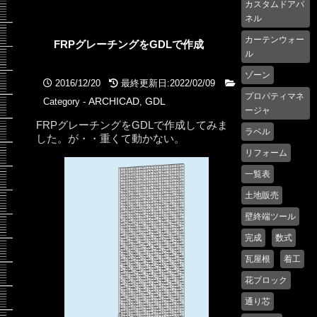
カスタムドアパ
ネル
カーテンウォー
FRPグレーチングをGDLで作成
ル
ゾーン
2016/12/20
最終更新日:2022/02/09
プロパティマネ
ARCHICAD
GDL
Category -
,
ージャ
FRPグレーチングをGDLで作成してみま
ラベル
した。が・・重くて動かない。
リフォーム
一覧表
土地販売
壁終端ツール
完成
数式
瓦屋根
着工
花ブロック
通り芯