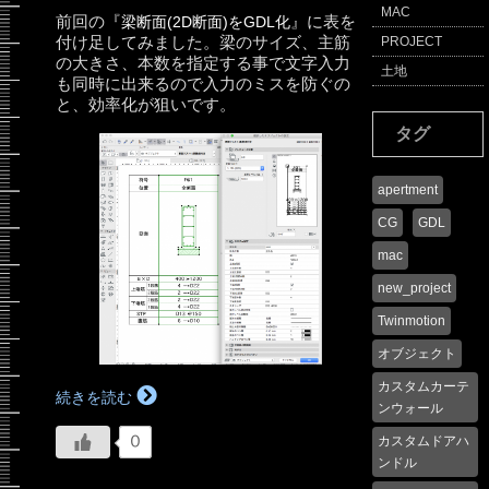
MAC
前回の『
』に表を
梁断面(2D断面)をGDL化
付け足してみました。梁のサイズ、主筋
PROJECT
の大きさ、本数を指定する事で文字入力
土地
も同時に出来るので入力のミスを防ぐの
と、効率化が狙いです。
タグ
apertment
CG
GDL
mac
new_project
Twinmotion
オブジェクト
カスタムカーテ
続きを読む
ンウォール
カスタムドアハ
0
ンドル