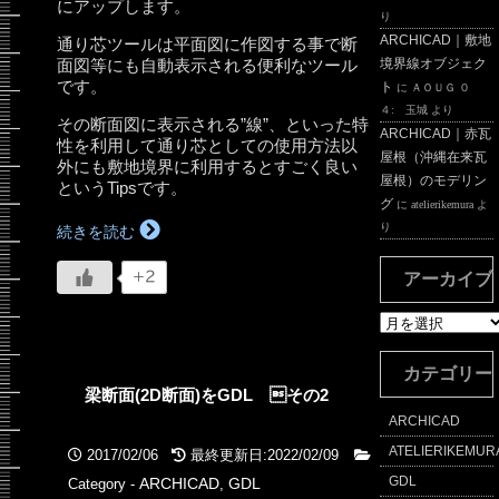
にアップします。
り
ARCHICAD｜敷地
通り芯ツールは平面図に作図する事で断
面図等にも自動表示される便利なツール
境界線オブジェク
です。
ト
に
ＡＯＵＧ ０
４: 玉城
より
その断面図に表示される”線”、といった特
ARCHICAD｜赤瓦
性を利用して通り芯としての使用方法以
屋根（沖縄在来瓦
外にも敷地境界に利用するとすごく良い
屋根）のモデリン
というTipsです。
グ
に
atelierikemura
よ
り
続きを読む
+2
アーカイブ
ア
ー
カ
カテゴリー
イ
梁断面(2D断面)をGDL その2
ブ
ARCHICAD
ATELIERIKEMUR
2017/02/06
最終更新日:2022/02/09
GDL
ARCHICAD
GDL
Category -
,