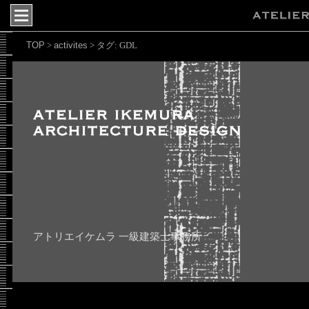
TOP
activites
>
>
タグ:
GDL
アトリエイケムラ 一級建築士事務所