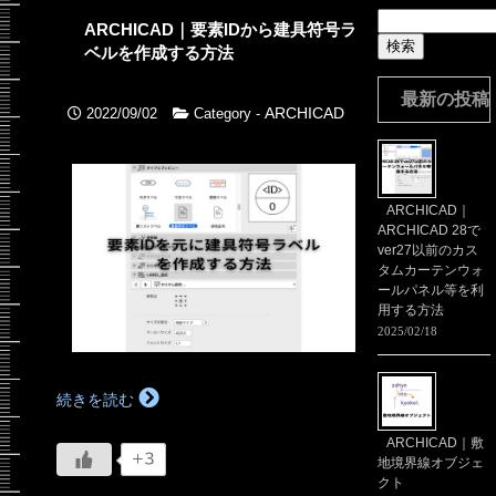
検
ARCHICAD｜要素IDから建具符号ラ
索:
ベルを作成する方法
最新の投稿
ARCHICAD
2022/09/02
Category -
ARCHICAD｜
ARCHICAD 28で
ver27以前のカス
タムカーテンウォ
ールパネル等を利
用する方法
2025/02/18
続きを読む
ARCHICAD｜敷
+3
地境界線オブジェ
クト