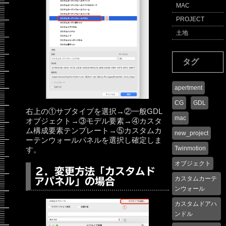
MAC
PROJECT
土地
タグ
apertment
CG
GDL
右上の①サブタイプを選択→②一般GDL
mac
オブジェクト→③モデル要素→④カスタ
ム構成要素テンプレート→⑤カスタムカ
new_project
ーテンウォールパネルを選択し確定しま
Twinmotion
す。
オブジェクト
２．変更方法「カスタムド
カスタムカーテ
アパネル」の場合
ンウォール
カスタムドアハ
ンドル