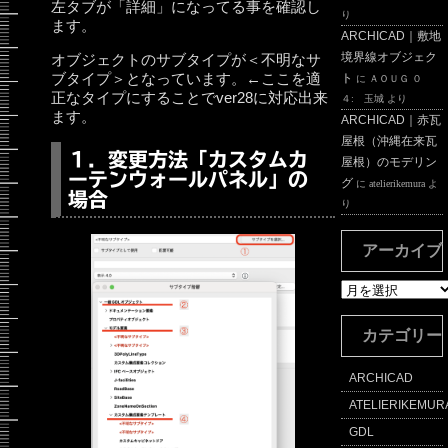
左タブが「詳細」になってる事を確認し
り
ます。
ARCHICAD｜敷地
境界線オブジェク
オブジェクトのサブタイプが＜不明なサ
ブタイプ＞となっています。←ここを適
ト
に
ＡＯＵＧ ０
正なタイプにすることでver28に対応出来
４: 玉城
より
ます。
ARCHICAD｜赤瓦
屋根（沖縄在来瓦
１．変更方法「カスタムカ
屋根）のモデリン
ーテンウォールパネル」の
グ
に
atelierikemura
よ
場合
り
アーカイブ
ア
ー
カ
カテゴリー
イ
ブ
ARCHICAD
ATELIERIKEMUR
GDL