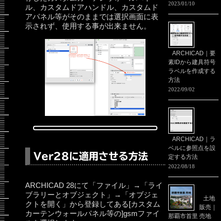
2023/01/10
ル、カスタムドアハンドル、カスタムド
アパネル等がそのままでは選択画面に表
示されず、使用する事が出来ません。
ARCHICAD｜要
素IDから建具符号
ラベルを作成する
方法
2022/09/02
ARCHICAD｜ラ
ベルに参照点を設
Ver28に適用させる方法
定する方法
2022/08/18
ARCHICAD 28にて「ファイル」→「ライ
ブラリーとオブジェクト」→「オブジェ
土地
クトを開く」から登録してある[カスタム
販売｜
カーテンウォールパネル等の]gsmファイ
那覇市首里 売地