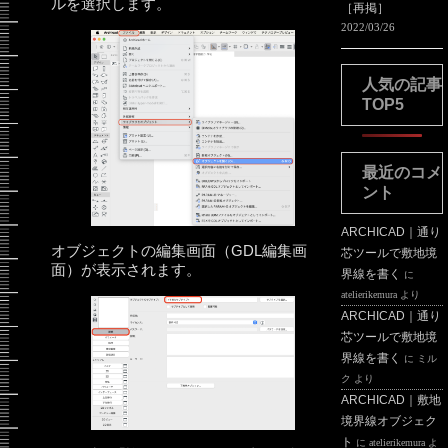
ルを選択します。
［再掲］
2022/03/26
人気の記事
TOP5
最近のコメ
ント
ARCHICAD｜通り
オブジェクトの編集画面（GDL編集画
芯ツールで敷地境
面）が表示されます。
界線を書く
に
atelierikemura
より
ARCHICAD｜通り
芯ツールで敷地境
界線を書く
に
ミル
ク
より
ARCHICAD｜敷地
境界線オブジェク
ト
に
atelierikemura
よ