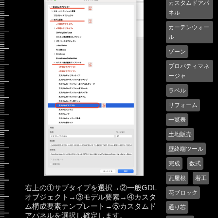
カスタムドアパ
ネル
カーテンウォー
ル
ゾーン
プロパティマネ
ージャ
ラベル
リフォーム
一覧表
土地販売
壁終端ツール
完成
数式
瓦屋根
着工
右上の①サブタイプを選択→②一般GDL
花ブロック
オブジェクト→③モデル要素→④カスタ
ム構成要素テンプレート→⑤カスタムド
通り芯
アパネルを選択し確定します。