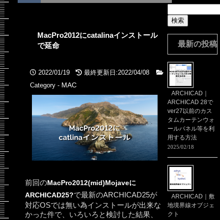
検
索:
MacPro2012にcatalinaインストール
最新の投稿
で延命
2022/01/19
最終更新日:2022/04/08
MAC
Category -
ARCHICAD｜
ARCHICAD 28で
ver27以前のカス
タムカーテンウォ
ールパネル等を利
用する方法
2025/02/18
前回の
MacPro2012(mid)Mojaveに
で最新のARCHICAD25が
ARCHICAD25?
ARCHICAD｜敷
対応OSでは無い為インストールが出来な
地境界線オブジェ
かった件で、いろいろと検討した結果、
クト