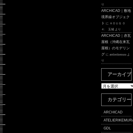
り
ARCHICAD｜敷地
境界線オブジェク
ト
に
ＡＯＵＧ ０
４: 玉城
より
ARCHICAD｜赤瓦
屋根（沖縄在来瓦
屋根）のモデリン
グ
に
atelierikemura
よ
り
アーカイブ
ア
ー
カ
カテゴリー
イ
ブ
ARCHICAD
ATELIERIKEMUR
GDL