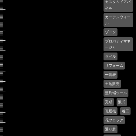
カスタムドアパ
ネル
カーテンウォー
ル
ゾーン
プロパティマネ
ージャ
ラベル
リフォーム
一覧表
土地販売
壁終端ツール
完成
数式
瓦屋根
着工
花ブロック
通り芯