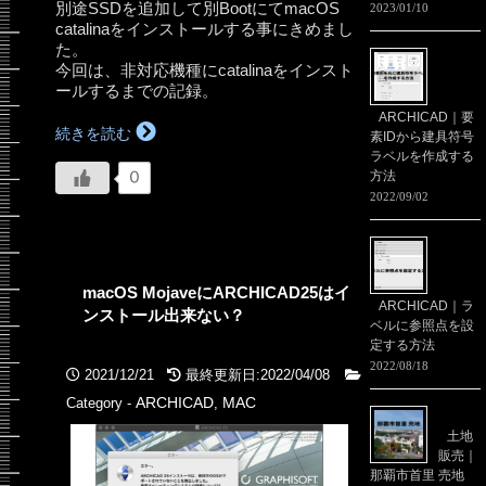
別途SSDを追加して別BootにてmacOS
2023/01/10
catalinaをインストールする事にきめまし
た。
今回は、非対応機種にcatalinaをインスト
ールするまでの記録。
ARCHICAD｜要
続きを読む
素IDから建具符号
ラベルを作成する
方法
0
2022/09/02
macOS MojaveにARCHICAD25はイ
ARCHICAD｜ラ
ンストール出来ない？
ベルに参照点を設
定する方法
2022/08/18
2021/12/21
最終更新日:2022/04/08
ARCHICAD
MAC
Category -
,
土地
販売｜
那覇市首里 売地