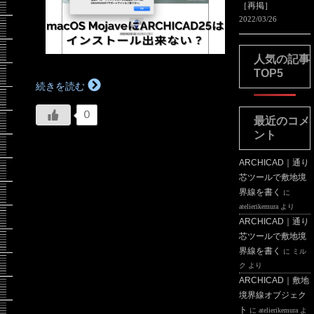
［再掲］
2022/03/26
人気の記事
TOP5
続きを読む
0
最近のコメ
ント
ARCHICAD｜通り
芯ツールで敷地境
界線を書く
に
atelierikemura
より
ARCHICAD｜通り
芯ツールで敷地境
界線を書く
に
ミル
ク
より
ARCHICAD｜敷地
境界線オブジェク
ト
に
atelierikemura
よ