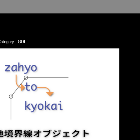
ategory -
GDL