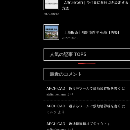
ARCHICAD｜ラベルに参照点を設定する
方法
2022/08/18
土地販売｜那覇市首里 売地［再掲］
2022/03/26
人気の記事 TOP5
最近のコメント
ARCHICAD｜通り芯ツールで敷地境界線を書く
に
atelierikemura
より
ARCHICAD｜通り芯ツールで敷地境界線を書く
に
ミルク
より
ARCHICAD｜敷地境界線オブジェクト
に
atelierikemura
より