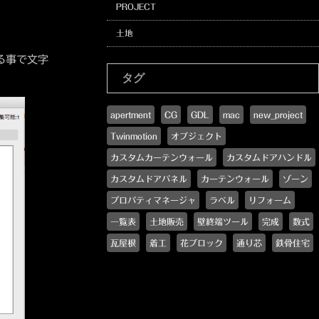
PROJECT
土地
る事で文字
タグ
apertment
CG
GDL
mac
new_project
Twinmotion
オブジェクト
カスタムカーテンウォール
カスタムドアハンドル
カスタムドアパネル
カーテンウォール
ゾーン
プロパティマネージャ
ラベル
リフォーム
一覧表
土地販売
壁終端ツール
完成
数式
瓦屋根
着工
花ブロック
通り芯
鉄骨住宅