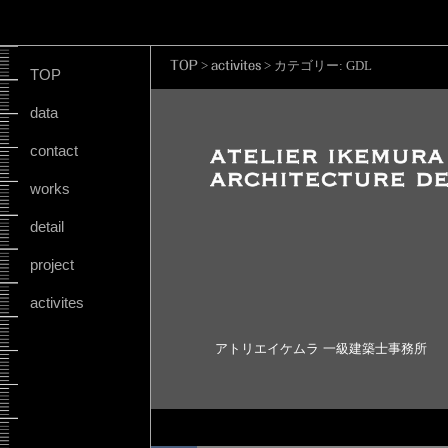
TOP
>
activites
>
カテゴリー:
GDL
TOP
data
contact
works
detail
project
activites
アトリエイケムラ 一級建築士事務所