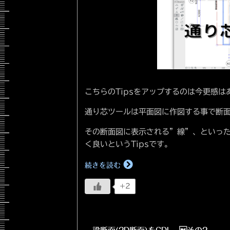
こちらのTipsをアップするのは今更感
通り芯ツールは平面図に作図する事で断
その断面図に表示される”線”、といっ
く良いというTipsです。
続きを読む
+2