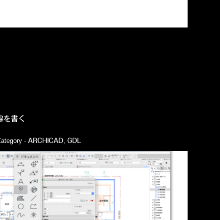
線を書く
ategory -
,
ARCHICAD
GDL