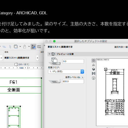
ategory -
,
ARCHICAD
GDL
を付け足してみました。梁のサイズ、主筋の大きさ、本数を指定す
ぐのと、効率化が狙いです。