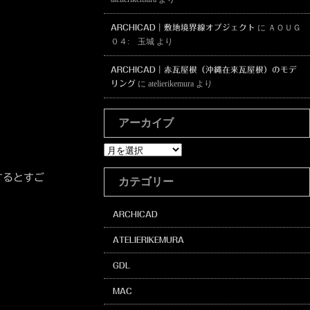
ARCHICAD｜敷地境界線オブジェクト
に
ＡＯＵＧ
０４: 玉城
より
ARCHICAD｜赤瓦屋根（沖縄在来瓦屋根）のモデ
リング
に
atelierikemura
より
アーカイブ
ア
ー
カ
するとすご
カテゴリー
イ
ブ
ARCHICAD
ATELIERIKEMURA
GDL
MAC