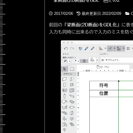
梁断面(2D断面)をGDL その2
2017/02/06
最終更新日:2022/02/09
C
前回の『
梁断面(2D断面)をGDL化
』に表
入力も同時に出来るので入力のミスを防