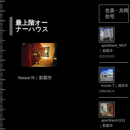
住居・共同
住宅
最上階オー
ナーハウス
apertment_MOT
｜那覇市
2022/03/01
house-N｜那覇市
house-T｜浦添市
2006/08/24
apertment-GS1
｜那覇市