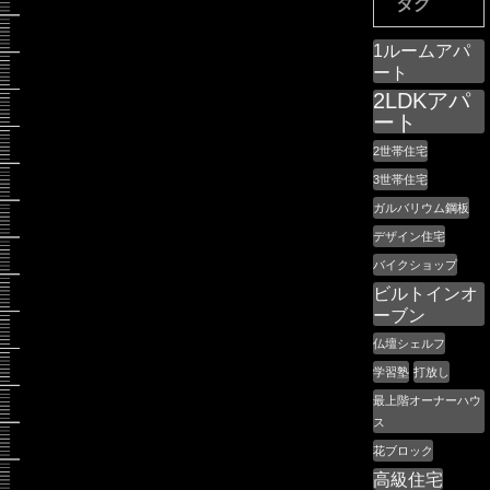
タグ
1ルームアパ
ート
2LDKアパ
ート
2世帯住宅
3世帯住宅
ガルバリウム鋼板
デザイン住宅
バイクショップ
ビルトインオ
ーブン
仏壇シェルフ
学習塾
打放し
最上階オーナーハウ
ス
花ブロック
高級住宅