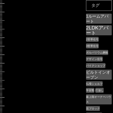
タグ
1ルームアパ
ート
2LDKアパ
ート
2世帯住宅
3世帯住宅
ガルバリウム鋼板
デザイン住宅
バイクショップ
ビルトインオ
ーブン
仏壇シェルフ
学習塾
打放し
最上階オーナーハウ
ス
花ブロック